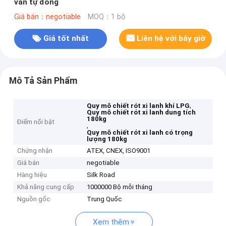
van tự đóng
Giá bán：negotiable
MOQ：1 bộ
Giá tốt nhất
Liên hệ với bây giờ
Mô Tả Sản Phẩm
,
Quy mô chiết rót xi lanh khí LPG
Quy mô chiết rót xi lanh dung tích
180kg
Điểm nổi bật
,
Quy mô chiết rót xi lanh có trọng
lượng 180kg
Chứng nhận
ATEX, CNEX, ISO9001
Giá bán
negotiable
Hàng hiệu
Silk Road
Khả năng cung cấp
1000000 Bộ mỗi tháng
Nguồn gốc
Trung Quốc
Xem thêm