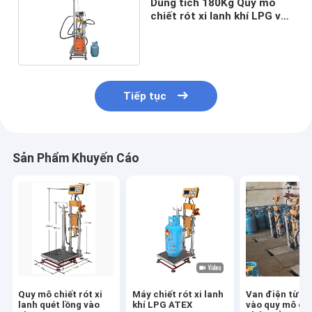
Dung tích 180Kg Quy mô
chiết rót xi lanh khí LPG với
van tự đóng
Tiếp tục
Sản Phẩm Khuyến Cáo
Quy mô chiết rót xi
Máy chiết rót xi lanh
Van điện từ n
lanh quét lồng vào
khí LPG ATEX
vào quy mô ch