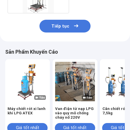
Tiếp tục
Sản Phẩm Khuyến Cáo
Máy chiết rót xi lanh
Van điện từ nạp LPG
Cân chiết rót x
khí LPG ATEX
vào quy mô chống
7,5kg
cháy nổ 220V
Giá tốt nhất
Giá tốt nhất
Giá tốt n