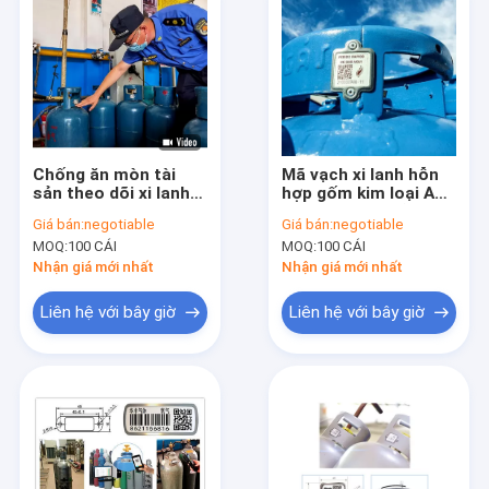
Chống ăn mòn tài
Mã vạch xi lanh hỗn
sản theo dõi xi lanh
hợp gốm kim loại APP
Chống xước mã vạch
di động Vĩnh viễn
Giá bán:
negotiable
Giá bán:
negotiable
MOQ:
100 CÁI
MOQ:
100 CÁI
Nhận giá mới nhất
Nhận giá mới nhất
Liên hệ với bây giờ
Liên hệ với bây giờ
Trang Chủ
Các sản phẩm
Về chúng tôi