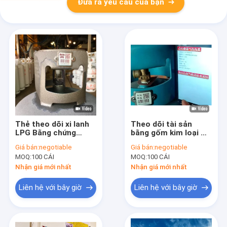
Đưa ra yêu cầu của bạn
Thẻ theo dõi xi lanh
Theo dõi tài sản
LPG Bằng chứng
bằng gốm kim loại Mã
chống tia cực tím
vạch qr mã chống ăn
Giá bán:
negotiable
Giá bán:
negotiable
Quản lý tài sản kháng
mòn Khả năng uốn
MOQ:
100 CÁI
MOQ:
100 CÁI
nhiệt
cong tốt
Nhận giá mới nhất
Nhận giá mới nhất
Liên hệ với bây giờ
Liên hệ với bây giờ