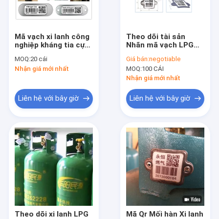
Tham quan nhà máy
Kiểm soát chất lượng
Mã vạch xi lanh công
Theo dõi tài sản
nghiệp kháng tia cực
Nhãn mã vạch LPG
Liên hệ chúng tôi
tím để quản lý theo
Kháng cự 800 độ
MOQ:
20 cái
Giá bán:
negotiable
dõi
Nhận giá mới nhất
MOQ:
100 CÁI
Yêu cầu báo giá
Nhận giá mới nhất
Liên hệ với bây giờ
Liên hệ với bây giờ
Theo dõi xi lanh LPG
Hệ thống theo dõi xi lanh
Theo dõi khí LPG
Máy chiết rót xi lanh khí LPG
Quy mô chiết rót xi lanh
Theo dõi xi lanh LPG
Mã Qr Mối hàn Xi lanh