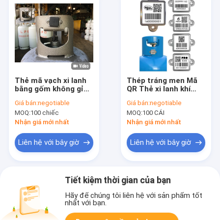
Thẻ mã vạch xi lanh
Thép tráng men Mã
bằng gốm không gỉ
QR Thẻ xi lanh khí
Chống cháy với nắp
chống ăn mòn
Giá bán:
negotiable
Giá bán:
negotiable
cao su
MOQ:
100 chiếc
MOQ:
100 CÁI
Nhận giá mới nhất
Nhận giá mới nhất
Liên hệ với bây giờ
Liên hệ với bây giờ
Tiết kiệm thời gian của bạn
Hãy để chúng tôi liên hệ với sản phẩm tốt
nhất với bạn.