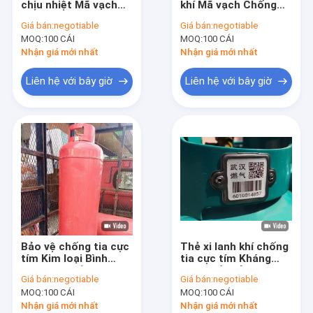
chịu nhiệt Mã vạch
khí Mã vạch Chống
Mã vạch xi lanh
chống xước
nhiệt bằng dầu
Giá bán:
negotiable
Giá bán:
negotiable
MOQ:
Máy nén khí LPG
100 CÁI
MOQ:
100 CÁI
Nhận giá mới nhất
Nhận giá mới nhất
Nhà máy trượt LPG
Liên hệ với bây giờ
Liên hệ với bây giờ
Máy đo mức bình chứa LPG
Máy dò rò rỉ LPG
Chuỗi băng tải xi lanh
Máy hàn kín khí nóng
Bơm khí LPG
Bảo vệ chống tia cực
Thẻ xi lanh khí chống
tím Kim loại Bình
tia cực tím Kháng
chứa LPG bằng sứ
hóa chất để theo dõi
Giá bán:
negotiable
Giá bán:
negotiable
Chống ăn mòn mã
LPG
MOQ:
100 CÁI
MOQ:
100 CÁI
vạch
Nhận giá mới nhất
Nhận giá mới nhất