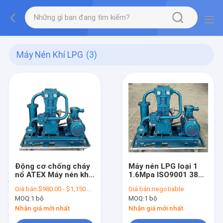
Máy Nén Khí LPG
(3)
Động cơ chống cháy
Máy nén LPG loại 1
nổ ATEX Máy nén khí
1.6Mpa ISO9001 380V
LPG XK006
11KW
Giá bán:
$980.00 - $1,150.00 / Set
Giá bán:
negotiable
MOQ:
1 bộ
MOQ:
1 bộ
Nhận giá mới nhất
Nhận giá mới nhất