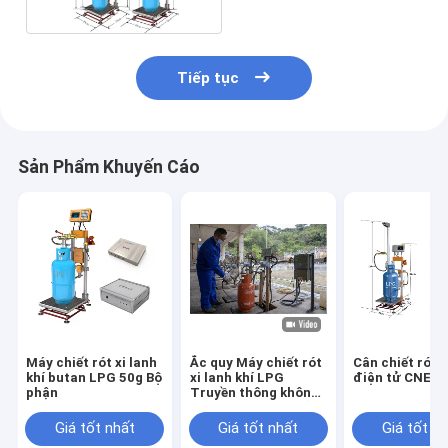
Tiếp tục
Sản Phẩm Khuyến Cáo
Máy chiết rót xi lanh
Ắc quy Máy chiết rót
Cân chiết rót x
khí butan LPG 50g Bộ
xi lanh khí LPG
điện tử CNEX
phận
Truyền thông không
dây Chống cháy nổ
Giá tốt nhất
Giá tốt nhất
Giá tốt n