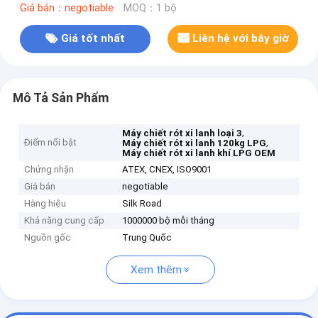
Giá bán：negotiable
MOQ：1 bộ
Giá tốt nhất
Liên hệ với bây giờ
Mô Tả Sản Phẩm
,
Máy chiết rót xi lanh loại 3
Điểm nổi bật
,
Máy chiết rót xi lanh 120kg LPG
Máy chiết rót xi lanh khí LPG OEM
Chứng nhận
ATEX, CNEX, ISO9001
Giá bán
negotiable
Hàng hiệu
Silk Road
Khả năng cung cấp
1000000 bộ mỗi tháng
Nguồn gốc
Trung Quốc
Xem thêm