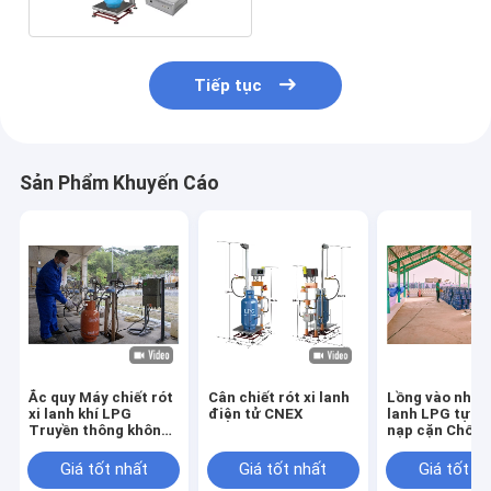
Tiếp tục
Sản Phẩm Khuyến Cáo
Ắc quy Máy chiết rót
Cân chiết rót xi lanh
Lồng vào nhau 
xi lanh khí LPG
điện tử CNEX
lanh LPG tự đ
Truyền thông không
nạp cặn Chống
dây Chống cháy nổ
nổ 220V
Giá tốt nhất
Giá tốt nhất
Giá tốt n