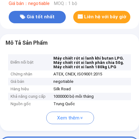
Giá bán：negotiable
MOQ：1 bộ
Giá tốt nhất
Liên hệ với bây giờ
Mô Tả Sản Phẩm
,
Máy chiết rót xi lanh khí butan LPG
Điểm nổi bật
,
Máy chiết rót xi lanh phân chia 50g
Máy chiết rót xi lanh 180kg LPG
Chứng nhận
ATEX, CNEX, ISO9001:2015
Giá bán
negotiable
Hàng hiệu
Silk Road
Khả năng cung cấp
1000000 bộ mỗi tháng
Nguồn gốc
Trung Quốc
Xem thêm