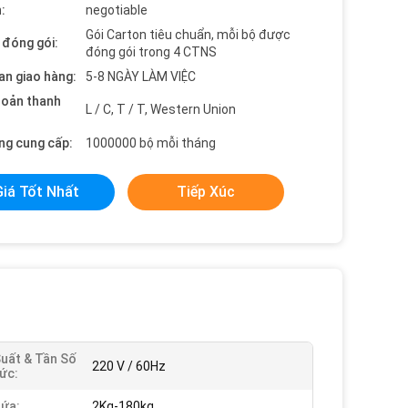
:
negotiable
Gói Carton tiêu chuẩn, mỗi bộ được
t đóng gói:
đóng gói trong 4 CTNS
an giao hàng:
5-8 NGÀY LÀM VIỆC
hoản thanh
L / C, T / T, Western Union
ng cung cấp:
1000000 bộ mỗi tháng
Giá Tốt Nhất
Tiếp Xúc
uất & Tần Số
220 V / 60Hz
ức:
ứa:
2Kg-180kg