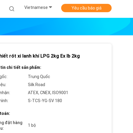
Vietnamese
Yêu cầu báo giá
iết rót xi lanh khí LPG 2kg Ex Ib 2kg
tin chi tiết sản phẩm:
gốc:
Trung Quốc
iệu:
Silk Road
nhận:
ATEX, CNEX, ISO9001
hình:
S-TCS-YG-SV 180
toán:
ng đặt hàng
1 bộ
ểu: