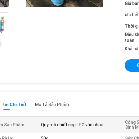
Giá bán
chi tiế
Thời gi
Điều k
toán:
Khả nă
Tin Chi Tiết
Mô Tả Sản Phẩm
Công S
n Sản Phẩm:
Quy mô chiết nạp LPG vào nhau
Định M
 Phận:
50g
Sức Ch