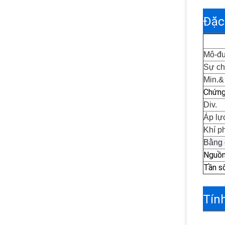
Đặc
Mô-đ
Sự ch
Min.&
Chứng
Div.
Áp lự
Khí p
Bằng 
Nguồn
Tần s
Tín