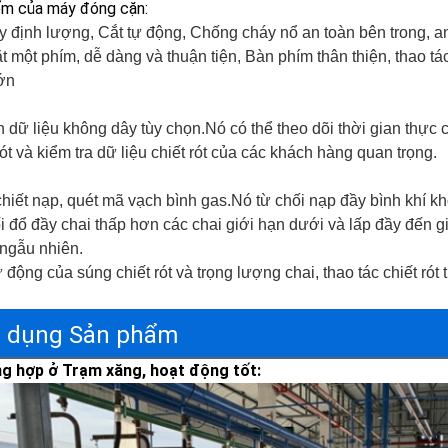
ểm của máy đóng cặn:
 định lượng, Cắt tự động, Chống cháy nổ an toàn bên trong, an
t một phím, dễ dàng và thuận tiện, Bàn phím thân thiện, thao 
ớn 
 dữ liệu không dây tùy chọn.Nó có thể theo dõi thời gian thực các
rót và kiểm tra dữ liệu chiết rót của các khách hàng quan trọng.
hiết nạp, quét mã vạch bình gas.Nó từ chối nạp đầy bình khí k
i đổ đầy chai thấp hơn các chai giới hạn dưới và lấp đầy đến giớ
 ngẫu nhiên.
 động của súng chiết rót và trọng lượng chai, thao tác chiết rót 
 dụng Sản phẩm
g hợp ở Trạm xăng, hoạt động tốt: