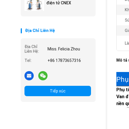
điện tử CNEX
Kh
Sứ
Địa Chỉ Liên Hệ
Gi
Là
Địa Chỉ
Miss. Felicia Zhou
Liên Hệ:
Mô tả
Tel:
+86 17873657316
Phụ
Phụ t
Tiếp xúc
Van đ
nền q