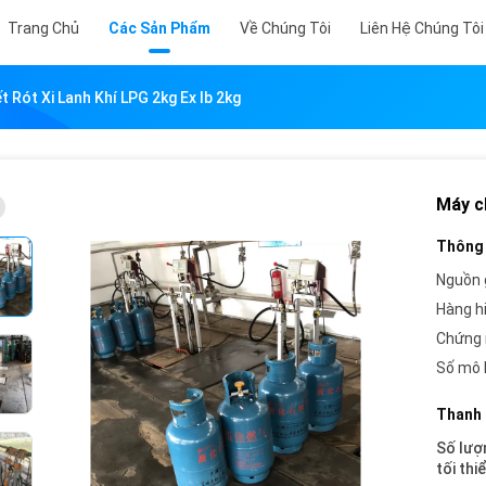
Trang Chủ
Các Sản Phẩm
Về Chúng Tôi
Liên Hệ Chúng Tôi
t Rót Xi Lanh Khí LPG 2kg Ex Ib 2kg
Máy ch
Thông 
Nguồn 
Hàng h
Chứng 
Số mô 
Thanh 
Số lượ
tối thi