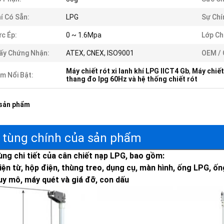
í Có Sẵn:
LPG
Sự Chí
c Ép:
0 ~ 1.6Mpa
Lớp Ch
ấy Chứng Nhận:
ATEX, CNEX, ISO9001
OEM /
Máy chiết rót xi lanh khí LPG IICT4 Gb
,
Máy chiết
m Nổi Bật:
thang đo lpg 60Hz và hệ thống chiết rót
 sản phẩm
 tùng chính của sản phẩm
ùng chi tiết của cân chiết nạp LPG, bao gồm:
iện từ, hộp điện, thùng treo, dụng cụ, màn hình, ống LPG, ốn
uy mô, máy quét và giá đỡ, con dấu