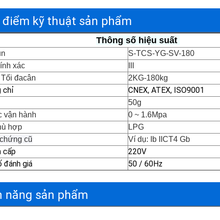
 điểm kỹ thuật sản phẩm
Thông số hiệu suất 
un
S-TCS-YG-SV-180
ính xác
III
 Tối đacân
2KG-180kg
 chỉ
CNEX, ATEX, ISO9001
50g
c vận hành
0 ~ 1.6Mpa
hù hợp
LPG 
chứng cũ
Ví dụ: Ib IICT4 Gb
 cấp
220V
ố đánh giá
50 / 60Hz
h năng sản phẩm