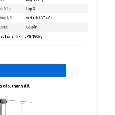
nh Xác:
Lớp 3
ống Nổ:
Ví dụ: Ib IICT4 Gb
 ODM:
Có sẵn
 rót xi lanh khí LPG 180kg
,
g cáp, thanh đỡ,