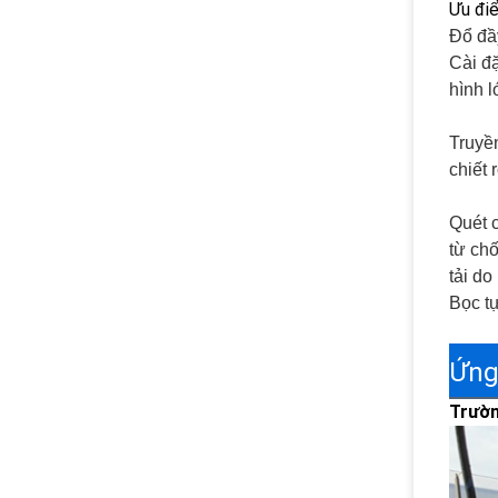
Ưu đi
Đổ đầy
Cài đặ
hình l
Truyền
chiết 
Quét c
từ chố
tải do
Bọc tự
Ứng
Trườn