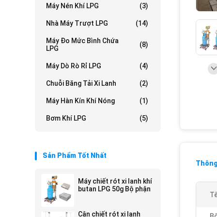
Máy Nén Khí LPG
(3)
Nhà Máy Trượt LPG
(14)
Máy Đo Mức Bình Chứa
(8)
LPG
Máy Dò Rò Rỉ LPG
(4)
Chuỗi Băng Tải Xi Lanh
(2)
Máy Hàn Kín Khí Nóng
(1)
Bơm Khí LPG
(5)
Sản Phẩm Tốt Nhất
Thông 
Máy chiết rót xi lanh khí
butan LPG 50g Bộ phận
Tê
Cân chiết rót xi lanh
Bộ