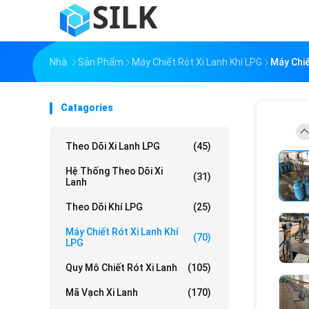
Nhà
Sản Phẩm
Máy Chiết Rót Xi Lanh Khí LPG
Máy Chiế
Catagories
Theo Dõi Xi Lanh LPG
(45)
Hệ Thống Theo Dõi Xi
(31)
Lanh
Theo Dõi Khí LPG
(25)
Máy Chiết Rót Xi Lanh Khí
(70)
LPG
Quy Mô Chiết Rót Xi Lanh
(105)
Mã Vạch Xi Lanh
(170)