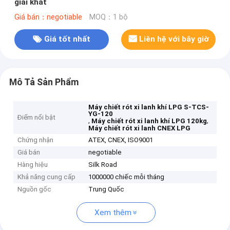
giải khát
Giá bán：negotiable
MOQ：1 bộ
Giá tốt nhất
Liên hệ với bây giờ
Mô Tả Sản Phẩm
Máy chiết rót xi lanh khí LPG S-TCS-
YG-120
Điểm nổi bật
,
,
Máy chiết rót xi lanh khí LPG 120kg
Máy chiết rót xi lanh CNEX LPG
Chứng nhận
ATEX, CNEX, ISO9001
Giá bán
negotiable
Hàng hiệu
Silk Road
Khả năng cung cấp
1000000 chiếc mỗi tháng
Nguồn gốc
Trung Quốc
Xem thêm