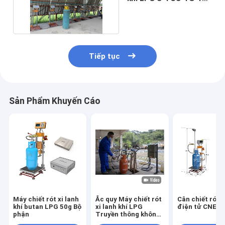
Nước giải khát
Tiếp tục
Sản Phẩm Khuyến Cáo
Máy chiết rót xi lanh
Ắc quy Máy chiết rót
Cân chiết rót x
khí butan LPG 50g Bộ
xi lanh khí LPG
điện tử CNEX
phận
Truyền thông không
dây Chống cháy nổ