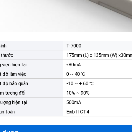
ình
T-7000
 thước
175mm (L) x 135mm (W) x30mm
 việc hiện tại
≤80mA
t độ làm việc
0 ~ 40 ℃
t độ bảo quản
-10 ~ + 60 ℃
m tương đối
10% ~ 90%
lượng hiện tại
500mA
an toàn
Exib II CT4