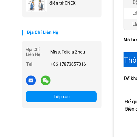
Độ
điện tử CNEX
Lớ
Là
Địa Chỉ Liên Hệ
Mô tả
Địa Chỉ
Miss. Felicia Zhou
Liên Hệ:
Thô
Tel:
+86 17873657316
Đế kh
Tiếp xúc
Điền 