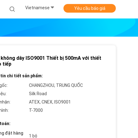
Vietnamese
Yêu cầu báo giá
 không dây ISO9001 Thiết bị 500mA với thiết
o tiếp
tin chi tiết sản phẩm:
gốc:
CHANGZHOU, TRUNG QUỐC
iệu:
Silk Road
nhận:
ATEX, CNEX, ISO9001
hình:
T-7000
toán:
ng đặt hàng
1 bộ