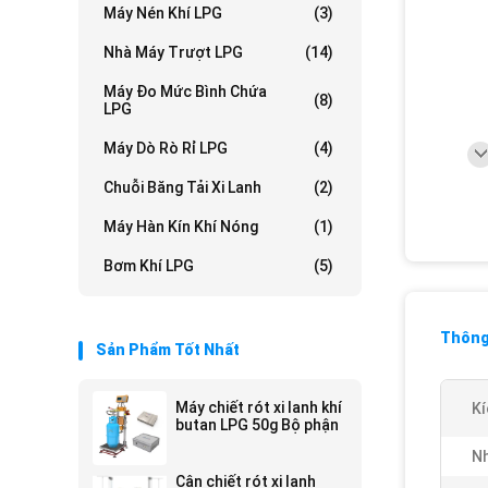
Máy Nén Khí LPG
(3)
Nhà Máy Trượt LPG
(14)
Máy Đo Mức Bình Chứa
(8)
LPG
Máy Dò Rò Rỉ LPG
(4)
Chuỗi Băng Tải Xi Lanh
(2)
Máy Hàn Kín Khí Nóng
(1)
Bơm Khí LPG
(5)
Thông 
Sản Phẩm Tốt Nhất
Máy chiết rót xi lanh khí
Kí
butan LPG 50g Bộ phận
Nh
Cân chiết rót xi lanh