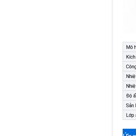
Mô h
Kích
Công
Nhiệ
Nhiệ
Độ ẩ
Sản 
Lớp 