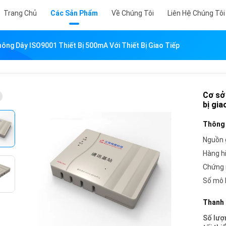
Trang Chủ
Các Sản Phẩm
Về Chúng Tôi
Liên Hệ Chúng Tôi
ông Dây ISO9001 Thiết Bị 500mA Với Thiết Bị Giao Tiếp
Cơ sở
bị gia
Thông 
Nguồn 
Hàng h
Chứng 
Số mô 
Thanh 
Số lượ