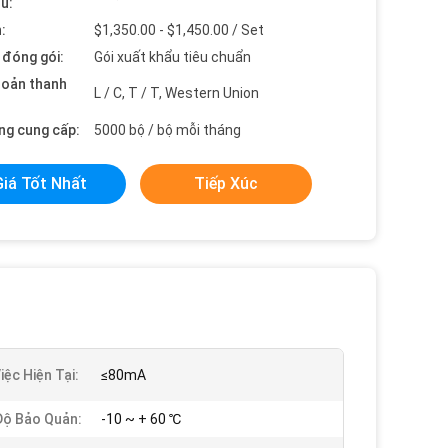
ểu:
:
$1,350.00 - $1,450.00 / Set
t đóng gói:
Gói xuất khẩu tiêu chuẩn
hoản thanh
L / C, T / T, Western Union
ng cung cấp:
5000 bộ / bộ mỗi tháng
Giá Tốt Nhất
Tiếp Xúc
iệc Hiện Tại:
≤80mA
Độ Bảo Quản:
-10 ~ + 60 ℃