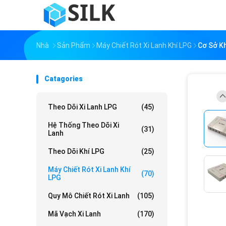
Nhà
Sản Phẩm
Máy Chiết Rót Xi Lanh Khí LPG
Cơ Sở Kh
Catagories
Theo Dõi Xi Lanh LPG
(45)
Hệ Thống Theo Dõi Xi
(31)
Lanh
Theo Dõi Khí LPG
(25)
Máy Chiết Rót Xi Lanh Khí
(70)
LPG
Quy Mô Chiết Rót Xi Lanh
(105)
Mã Vạch Xi Lanh
(170)