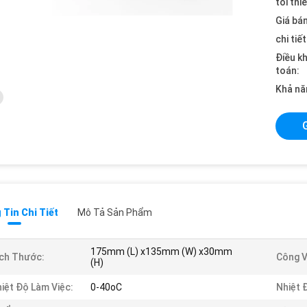
tối thi
Giá bán
chi tiế
Điều k
toán:
Khả nă
Tin Chi Tiết
Mô Tả Sản Phẩm
175mm (L) x135mm (W) x30mm
ch Thước:
Công V
(H)
iệt Độ Làm Việc:
0-40oC
Nhiệt 