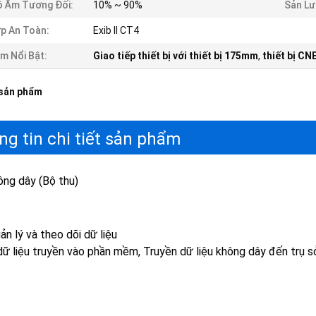
 Ẩm Tương Đối:
10% ~ 90%
Sản Lư
p An Toàn:
Exib II CT4
m Nổi Bật:
Giao tiếp thiết bị với thiết bị 175mm
,
thiết bị CNE
 sản phẩm
ng tin chi tiết sản phẩm
ông dây (Bộ thu)
dữ liệu truyền vào phần mềm, Truyền dữ liệu không dây đến trụ sở 