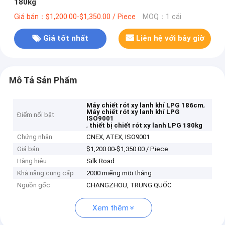
180kg
Giá bán：$1,200.00-$1,350.00 / Piece
MOQ：1 cái
Giá tốt nhất
Liên hệ với bây giờ
Mô Tả Sản Phẩm
,
Máy chiết rót xy lanh khí LPG 186cm
Máy chiết rót xy lanh khí LPG
Điểm nổi bật
ISO9001
,
thiết bị chiết rót xy lanh LPG 180kg
Chứng nhận
CNEX, ATEX, ISO9001
Giá bán
$1,200.00-$1,350.00 / Piece
Hàng hiệu
Silk Road
Khả năng cung cấp
2000 miếng mỗi tháng
Nguồn gốc
CHANGZHOU, TRUNG QUỐC
Xem thêm