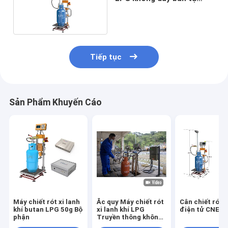
động 180kg
Tiếp tục
Sản Phẩm Khuyến Cáo
Máy chiết rót xi lanh
Ắc quy Máy chiết rót
Cân chiết rót x
khí butan LPG 50g Bộ
xi lanh khí LPG
điện tử CNEX
phận
Truyền thông không
dây Chống cháy nổ