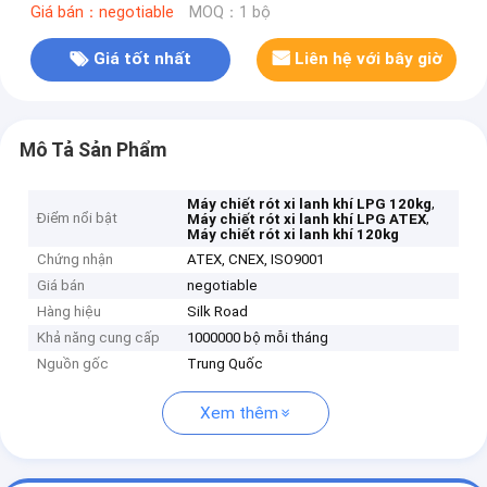
Giá bán：negotiable
MOQ：1 bộ
Giá tốt nhất
Liên hệ với bây giờ
Mô Tả Sản Phẩm
,
Máy chiết rót xi lanh khí LPG 120kg
Điểm nổi bật
,
Máy chiết rót xi lanh khí LPG ATEX
Máy chiết rót xi lanh khí 120kg
Chứng nhận
ATEX, CNEX, ISO9001
Giá bán
negotiable
Hàng hiệu
Silk Road
Khả năng cung cấp
1000000 bộ mỗi tháng
Nguồn gốc
Trung Quốc
Xem thêm