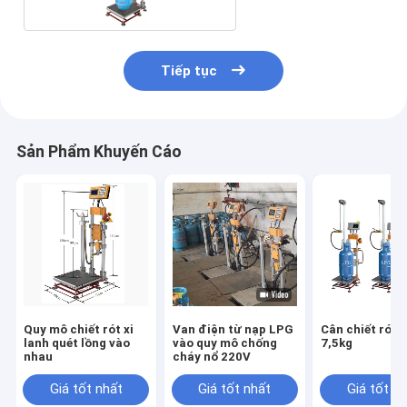
Tiếp tục
Sản Phẩm Khuyến Cáo
Quy mô chiết rót xi
Van điện từ nạp LPG
Cân chiết rót x
lanh quét lồng vào
vào quy mô chống
7,5kg
nhau
cháy nổ 220V
Giá tốt nhất
Giá tốt nhất
Giá tốt n