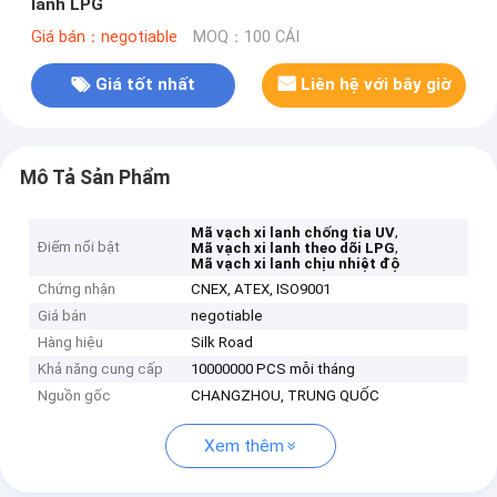
lanh LPG
Giá bán：negotiable
MOQ：100 CÁI
Giá tốt nhất
Liên hệ với bây giờ
Mô Tả Sản Phẩm
,
Mã vạch xi lanh chống tia UV
Điểm nổi bật
,
Mã vạch xi lanh theo dõi LPG
Mã vạch xi lanh chịu nhiệt độ
Chứng nhận
CNEX, ATEX, ISO9001
Giá bán
negotiable
Hàng hiệu
Silk Road
Khả năng cung cấp
10000000 PCS mỗi tháng
Nguồn gốc
CHANGZHOU, TRUNG QUỐC
Xem thêm