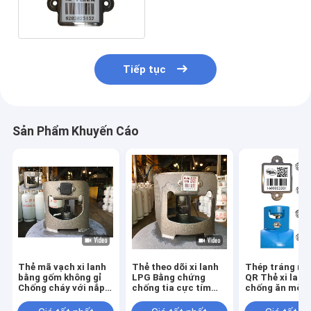
lanh LPG
Tiếp tục
Sản Phẩm Khuyến Cáo
Thẻ mã vạch xi lanh
Thẻ theo dõi xi lanh
Thép tráng m
bằng gốm không gỉ
LPG Bằng chứng
QR Thẻ xi lanh
Chống cháy với nắp
chống tia cực tím
chống ăn mòn
cao su
Quản lý tài sản
kháng nhiệt