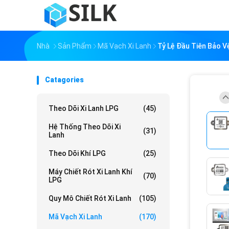
Nhà
Sản Phẩm
Mã Vạch Xi Lanh
Tỷ Lệ Đầu Tiên Bảo V
Catagories
Theo Dõi Xi Lanh LPG
(45)
Hệ Thống Theo Dõi Xi
(31)
Lanh
Theo Dõi Khí LPG
(25)
Máy Chiết Rót Xi Lanh Khí
(70)
LPG
Quy Mô Chiết Rót Xi Lanh
(105)
Mã Vạch Xi Lanh
(170)