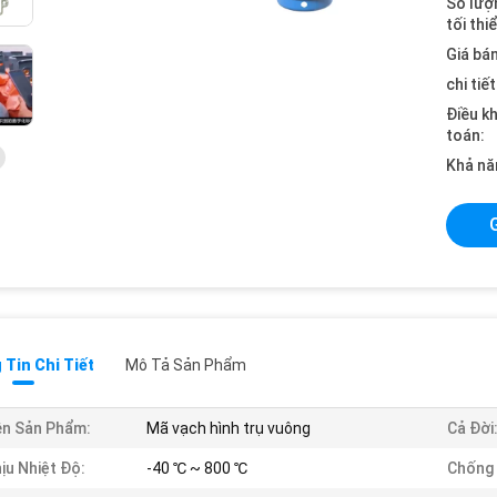
Số lượ
tối thi
Giá bán
chi tiế
Điều k
toán:
Khả nă
Tin Chi Tiết
Mô Tả Sản Phẩm
n Sản Phẩm:
Mã vạch hình trụ vuông
Cả Đời
ịu Nhiệt Độ:
-40 ℃ ~ 800 ℃
Chống 