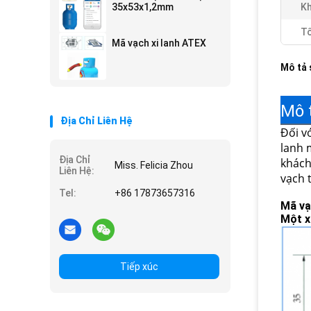
35x53x1,2mm
Kh
Tố
Mã vạch xi lanh ATEX
Mô tả
Mô 
Địa Chỉ Liên Hệ
Đối v
lanh 
Địa Chỉ
khách
Miss. Felicia Zhou
Liên Hệ:
vạch 
Tel:
+86 17873657316
Mã vạ
Một xi
Tiếp xúc