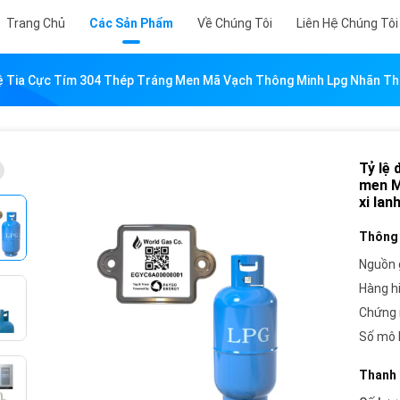
Trang Chủ
Các Sản Phẩm
Về Chúng Tôi
Liên Hệ Chúng Tôi
ệ Tia Cực Tím 304 Thép Tráng Men Mã Vạch Thông Minh Lpg Nhãn The
Tỷ lệ 
men M
xi lan
Thông 
Nguồn 
Hàng h
Chứng 
Số mô 
Thanh 