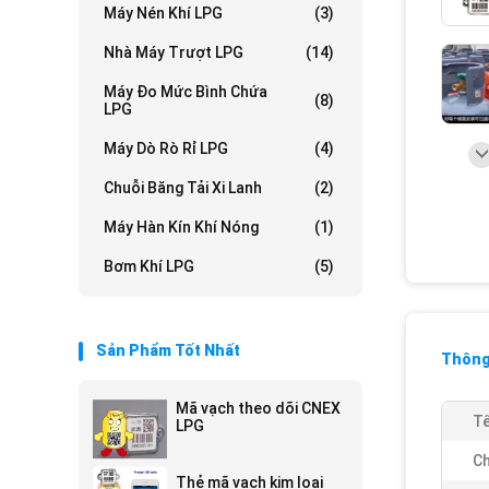
Máy Nén Khí LPG
(3)
Nhà Máy Trượt LPG
(14)
Máy Đo Mức Bình Chứa
(8)
LPG
Máy Dò Rò Rỉ LPG
(4)
Chuỗi Băng Tải Xi Lanh
(2)
Máy Hàn Kín Khí Nóng
(1)
Bơm Khí LPG
(5)
Sản Phẩm Tốt Nhất
Thông 
Mã vạch theo dõi CNEX
Tê
LPG
Ch
Thẻ mã vạch kim loại