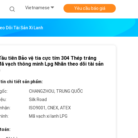
Vietnamese
Yêu cầu báo giá
o Dõi Tài Sản Xi Lanh
đầu tiên Bảo vệ tia cực tím 304 Thép tráng
ã vạch thông minh Lpg Nhãn theo dõi tài sản
h
tin chi tiết sản phẩm:
gốc:
CHANGZHOU, TRUNG QUỐC
iệu:
Silk Road
nhận:
ISO9001, CNEX, ATEX
hình:
Mã vạch xi lanh LPG
toán: