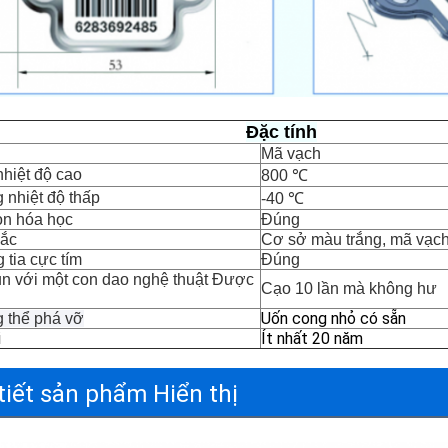
Đặc tính
Mã vạch
nhiệt độ cao
800 ℃
 nhiệt độ thấp
-40 ℃
n hóa học
Đúng
ắc
Cơ sở màu trắng, mã vạc
 tia cực tím
Đúng
ụn 
với một con dao nghệ thuật 
Được 
Cạo 10 lần mà không hư
Uốn cong nhỏ có sẵn
 thể phá vỡ
i
Ít nhất 20 năm
tiết sản phẩm Hiển thị