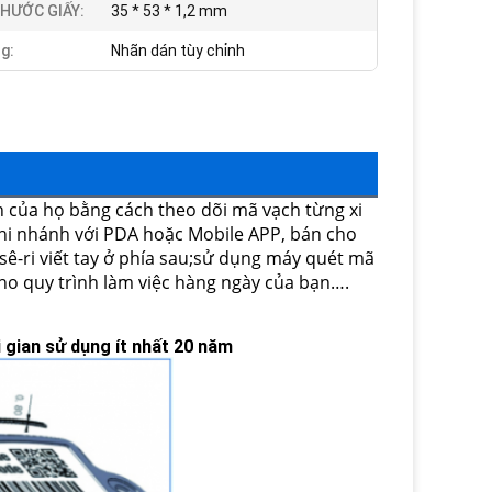
THƯỚC GIẤY:
35 * 53 * 1,2 mm
g:
Nhãn dán tùy chỉnh
nh của họ bằng cách theo dõi mã vạch từng xi
hi nhánh với PDA hoặc Mobile APP, bán cho
sê-ri viết tay ở phía sau;sử dụng máy quét mã
ho quy trình làm việc hàng ngày của bạn….
i gian sử dụng ít nhất 20 năm