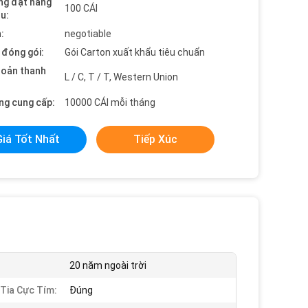
ng đặt hàng
100 CÁI
ểu:
:
negotiable
t đóng gói:
Gói Carton xuất khẩu tiêu chuẩn
hoản thanh
L / C, T / T, Western Union
ng cung cấp:
10000 CÁI mỗi tháng
Giá Tốt Nhất
Tiếp Xúc
:
20 năm ngoài trời
Tia Cực Tím:
Đúng