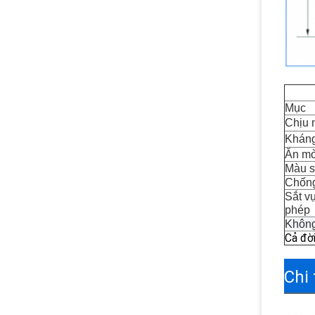
Mục 
Chịu 
Kháng
Ăn mò
Màu s
Chống
Sắt v
phép
Không
Cả đờ
Chi 