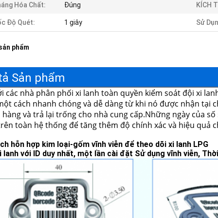
áng Hóa Chất:
Đúng
KÍCH 
c Độ Quét:
1 giây
Sử Dụn
 sản phẩm
tả Sản phẩm
ới các nhà phân phối xi lanh toàn quyền kiểm soát đội xi la
một cách nhanh chóng và dễ dàng từ khi nó được nhận tại c
 hàng và trả lại trống cho nhà cung cấp.Những ngày của số 
trên toàn hệ thống để tăng thêm độ chính xác và hiệu quả c
ch hỗn hợp kim loại-gốm vĩnh viễn để theo dõi xi lanh LPG
 lanh với ID duy nhất, một lần cài đặt Sử dụng vĩnh viễn, Thờ