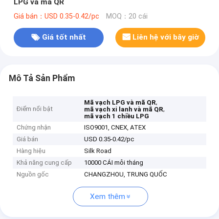
LPG và mã QR
Giá bán：USD 0.35-0.42/pc
MOQ：20 cái
Giá tốt nhất
Liên hệ với bây giờ
Mô Tả Sản Phẩm
,
Mã vạch LPG và mã QR
Điểm nổi bật
,
mã vạch xi lanh và mã QR
mã vạch 1 chiều LPG
Chứng nhận
ISO9001, CNEX, ATEX
Giá bán
USD 0.35-0.42/pc
Hàng hiệu
Silk Road
Khả năng cung cấp
10000 CÁI mỗi tháng
Nguồn gốc
CHANGZHOU, TRUNG QUỐC
Xem thêm