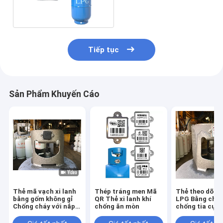
Mã vạch LPG và mã QR
Tiếp tục
Sản Phẩm Khuyến Cáo
Thẻ mã vạch xi lanh
Thép tráng men Mã
Thẻ theo dõi xi
bằng gốm không gỉ
QR Thẻ xi lanh khí
LPG Bằng chứ
Chống cháy với nắp
chống ăn mòn
chống tia cực 
cao su
Quản lý tài sả
kháng nhiệt