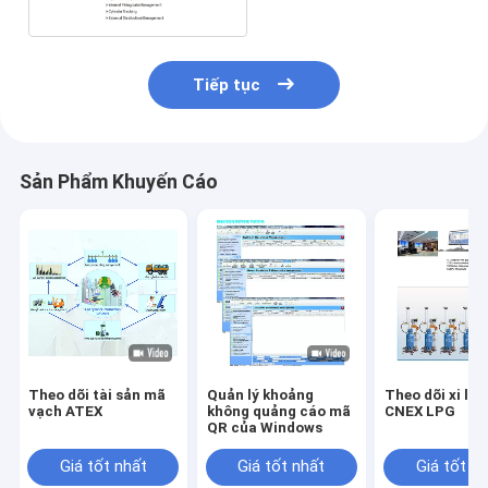
Tiếp tục
Sản Phẩm Khuyến Cáo
Theo dõi tài sản mã
Quản lý khoảng
Theo dõi xi lan
vạch ATEX
không quảng cáo mã
CNEX LPG
QR của Windows
Giá tốt nhất
Giá tốt nhất
Giá tốt n