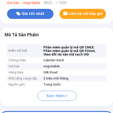
Giá bán：negotiable
MOQ：> 1000
Giá tốt nhất
Liên hệ với bây giờ
Mô Tả Sản Phẩm
,
Phần mềm quản lý mã QR CNEX
Điểm nổi bật
,
Phần mềm quản lý mã QR 53mm
theo dõi tài sản mã vạch UID
Chứng nhận
Cylinder track
Giá bán
negotiable
Hàng hiệu
Silk Road
Khả năng cung cấp
2 triệu mỗi tháng
Nguồn gốc
Trung Quốc
Xem thêm