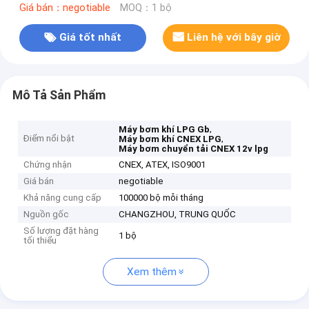
Giá bán：negotiable
MOQ：1 bộ
Giá tốt nhất
Liên hệ với bây giờ
Mô Tả Sản Phẩm
,
Máy bơm khí LPG Gb
Điểm nổi bật
,
Máy bơm khí CNEX LPG
Máy bơm chuyển tải CNEX 12v lpg
Chứng nhận
CNEX, ATEX, ISO9001
Giá bán
negotiable
Khả năng cung cấp
100000 bộ mỗi tháng
Nguồn gốc
CHANGZHOU, TRUNG QUỐC
Số lượng đặt hàng
1 bộ
tối thiểu
Xem thêm