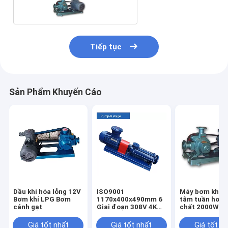
Tiếp tục
Sản Phẩm Khuyến Cáo
Dầu khí hóa lỏng 12V
ISO9001
Máy bơm khí L
Bơm khí LPG Bơm
1170x400x490mm 6
tâm tuần hoàn
cánh gạt
Giai đoạn 308V 4KW
chất 2000W
Bơm khí LPG
Giá tốt nhất
Giá tốt nhất
Giá tốt n