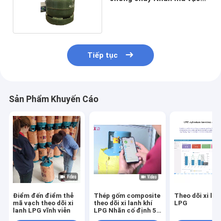
gốm kim loại
Tiếp tục
Sản Phẩm Khuyến Cáo
Điểm đến điểm thẻ
Thép gốm composite
Theo dõi xi lan
mã vạch theo dõi xi
theo dõi xi lanh khí
LPG
lanh LPG vĩnh viễn
LPG Nhãn cố định 53
X 37mm