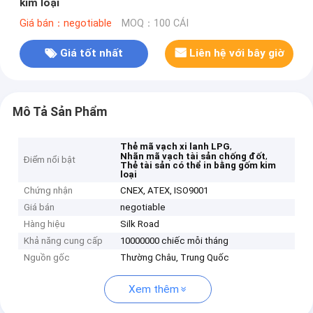
kim loại
Giá bán：negotiable
MOQ：100 CÁI
Giá tốt nhất
Liên hệ với bây giờ
Mô Tả Sản Phẩm
,
Thẻ mã vạch xi lanh LPG
,
Nhãn mã vạch tài sản chống đốt
Điểm nổi bật
Thẻ tài sản có thể in bằng gốm kim
loại
Chứng nhận
CNEX, ATEX, ISO9001
Giá bán
negotiable
Hàng hiệu
Silk Road
Khả năng cung cấp
10000000 chiếc mỗi tháng
Nguồn gốc
Thường Châu, Trung Quốc
Xem thêm