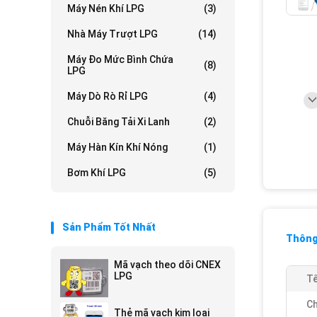
Máy Nén Khí LPG
(3)
Nhà Máy Trượt LPG
(14)
Máy Đo Mức Bình Chứa
(8)
LPG
Máy Dò Rò Rỉ LPG
(4)
Chuỗi Băng Tải Xi Lanh
(2)
Máy Hàn Kín Khí Nóng
(1)
Bơm Khí LPG
(5)
Sản Phẩm Tốt Nhất
Thông 
Mã vạch theo dõi CNEX
LPG
Tê
Ch
Thẻ mã vạch kim loại