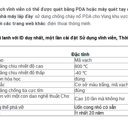
ch vĩnh viễn có thể được quét bằng PDA hoặc máy quét tay
nhà máy lấp đầy
: sử dụng chống cháy nổ PDA cho Vùng khu vực
ới các trang web khác
: điện thoại thông minh.
 lanh với ID duy nhất, một lần cài đặt Sử dụng vĩnh viễn, Thờ
Đặc tính
áo 
Mã vạch
ăng chịu nhiệt độ cao
800 ℃
ăng chịu nhiệt độ thấp
-40 ℃
n hóa học
đúng
ắc
Cơ sở màu trắng, mã vạc
ăng chống tia cực tím
đúng
ụn 
với một con dao nghệ thuật 
Cho 
Cạo 10 lần mà không hư
Uốn cong nhỏ có sẵn
 thể phá vỡ
i
Ít nhất 20 năm