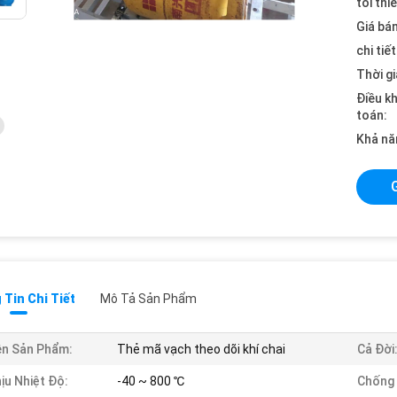
tối thi
Giá bán
chi tiế
Thời gi
Điều k
toán:
Khả nă
Tin Chi Tiết
Mô Tả Sản Phẩm
n Sản Phẩm:
Thẻ mã vạch theo dõi khí chai
Cả Đời
ịu Nhiệt Độ:
-40 ~ 800 ℃
Chống 