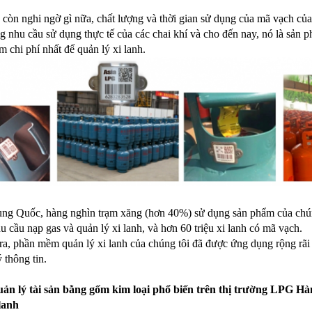
còn nghi ngờ gì nữa, chất lượng và thời gian sử dụng của mã vạch của
g nhu cầu sử dụng thực tế của các chai khí và cho đến nay, nó là sản p
ệm chi phí nhất để quản lý xi lanh.
ung Quốc, hàng nghìn trạm xăng (hơn 40%) sử dụng sản phẩm của chún
u cầu nạp gas và quản lý xi lanh, và hơn 60 triệu xi lanh có mã vạch.
ra, phần mềm quản lý xi lanh của chúng tôi đã được ứng dụng rộng rãi 
 thông tin.
ản lý tài sản bằng gốm kim loại phổ biến trên thị trường LPG Hà
 lanh