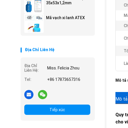
35x53x1,2mm
C
Mà
Mã vạch xi lanh ATEX
Ch
Ch
Địa Chỉ Liên Hệ
Tố
Là
Địa Chỉ
Miss. Felicia Zhou
Liên Hệ:
Tel:
+86 17873657316
Mô tả
Mô tả
Tiếp xúc
Quy t
cho v