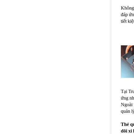
Không 
đáp ứn
tiết ki
Tại Tr
ứng nh
Ngoài 
quản lý
Thẻ qu
dõi xi