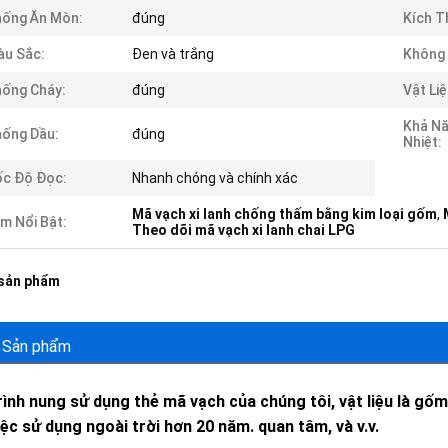
hống Ăn Mòn:
đúng
Kích T
u Sắc:
Đen và trắng
Không
ống Cháy:
đúng
Vật Liệ
Khả Nă
ống Dầu:
đúng
Nhiệt:
c Độ Đọc:
Nhanh chóng và chính xác
Mã vạch xi lanh chống thấm bằng kim loại gốm
,
m Nổi Bật:
Theo dõi mã vạch xi lanh chai LPG
 sản phẩm
 Sản phẩm
rình nung sử dụng thẻ mã vạch của chúng tôi, vật liệu là gốm 
iệc sử dụng ngoài trời hơn 20 năm. quan tâm, và v.v.