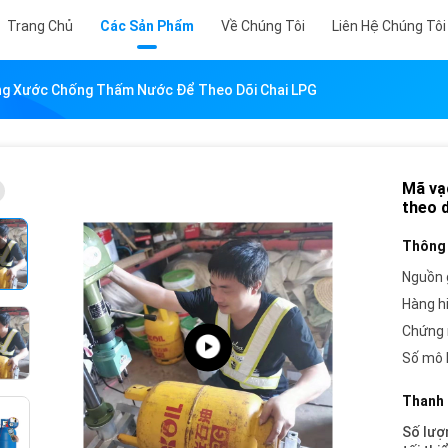
Trang Chủ
Các Sản Phẩm
Về Chúng Tôi
Liên Hệ Chúng Tôi
ng Xước Chống Thấm Nước Để Theo Dõi Chai LPG
Mã vạ
theo 
Thông 
Nguồn 
Hàng h
Chứng 
Số mô 
Thanh 
Số lượ