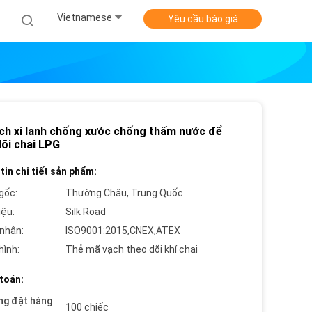
Vietnamese
Yêu cầu báo giá
ch xi lanh chống xước chống thấm nước để
dõi chai LPG
tin chi tiết sản phẩm:
gốc:
Thường Châu, Trung Quốc
iệu:
Silk Road
nhận:
ISO9001:2015,CNEX,ATEX
hình:
Thẻ mã vạch theo dõi khí chai
toán:
ng đặt hàng
100 chiếc