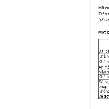
Mã vạ
Trên 
Đối v
Một xi
Bài b
Khả n
Khả n
Ăn mò
Màu s
Khả n
Sắt v
phép
Không
Cả đờ