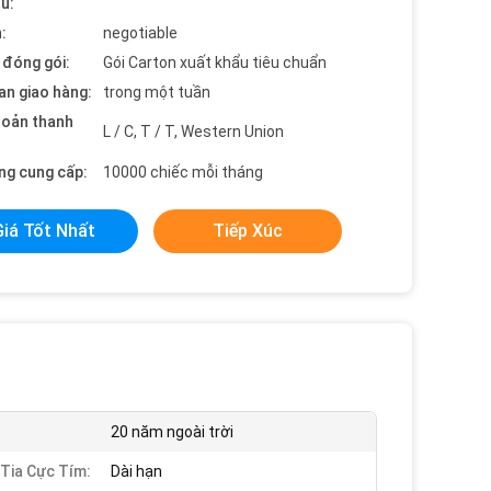
ểu:
:
negotiable
t đóng gói:
Gói Carton xuất khẩu tiêu chuẩn
an giao hàng:
trong một tuần
hoản thanh
L / C, T / T, Western Union
ng cung cấp:
10000 chiếc mỗi tháng
Giá Tốt Nhất
Tiếp Xúc
:
20 năm ngoài trời
Tia Cực Tím:
Dài hạn