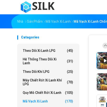
Nhà
Sản Phẩm
Mã Vạch Xi Lanh
Mã Vạch Xi Lanh Chố
Catagories
Theo Dõi Xi Lanh LPG
(45)
Hệ Thống Theo Dõi Xi
(31)
Lanh
Theo Dõi Khí LPG
(25)
Máy Chiết Rót Xi Lanh Khí
(70)
LPG
Quy Mô Chiết Rót Xi Lanh
(105)
Mã Vạch Xi Lanh
(170)